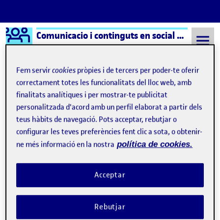
Logo Ágora
Comunicacio i continguts en social media aula 1
Saltar al contingut
Fem servir
cookies
pròpies i de tercers per poder-te oferir
correctament totes les funcionalitats del lloc web, amb
finalitats analítiques i per mostrar-te publicitat
Semestre 20222 - Aula 1
personalitzada d'acord amb un perfil elaborat a partir dels
teus hàbits de navegació. Pots acceptar, rebutjar o
Benvinguts i benvingudes!
Publicat per
configurar les teves preferències fent clic a sota, o obtenir-
Publicat per
Folio
ne més informació en la nostra
política de cookies.
Visibilitat:
Data de publicació
15 setembre, 2022 3:08 pm
Públic
-
8 Set. 2021
Acceptar
Rebutjar